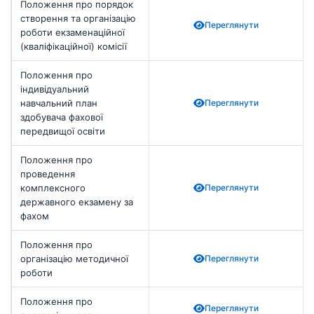
Положення про порядок
створення та організацію
Переглянути
роботи екзаменаційної
(кваліфікаційної) комісії
Положення про
індивідуальний
навчальний план
Переглянути
здобувача фахової
передвищої освіти
Положення про
проведення
комплексного
Переглянути
державного екзамену за
фахом
Положення про
організацію методичної
Переглянути
роботи
Положення про
Переглянути