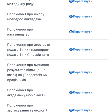
Переглянути
методичну раду
Положення про школу
Переглянути
молодого викладача
Положення про
Переглянути
наставництво
Положення про атестацію
педагогічних (інженерно-
Переглянути
педагогічних) працівників
Положення про визнання
результатів підвищення
Переглянути
кваліфікації педагогічних
працівників
Положення про
Переглянути
академічну мобільність
Положення про
застосування технологій
Переглянути