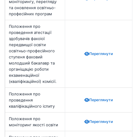
моніторингу, перегляду
та оновлення освітньо-
професійних програм
Положення про
проведення атестації
здобувачів фахоіої
передвищої освіти
освітньо-професійного
Переглянути
ступеня фаховий
молодший бакалавр та
органіщацію роботи
екзаменаційної
(кваліфікаційної) комісії.
Положення про
проведення
Переглянути
кваліфікаційного іспиту
Положення про
Переглянути
моніторинг якості освіти