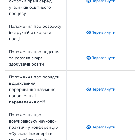
охорони праці серед
Переглянути
учасників освітнього
процесу
Положення про розробку
інструкцій з охорони
Переглянути
праці
Положення про подання
та розгляд скарг
Переглянути
здобувачів освіти
Положення про порядок
відрахування,
переривання навчання,
Переглянути
поновлення і
переведення осіб
Положення про
всеукраїнську науково-
практичну конференцію
Переглянути
«Сучасна інженерія в
машинобудуванні»