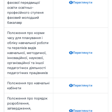
фахової передвищої
Переглянути
освіти освітньо-
професійного ступеня
фаховий молодший
бакалавр
Положення про норми
часу для планування і
обліку навчальної роботи
та переліків видів
навчальної, методичної,
Переглянути
інноваційної, наукової,
організаційної та іншої
педагогічнох діяльності
педагогічних працівників
Положення про навчальні
Переглянути
кабінети
Положення про порядок
розроблення,
затвердження,
Переглянути