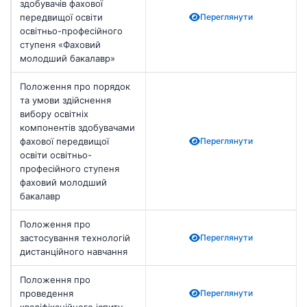
здобувачів фахової
передвищої освіти
Переглянути
освітньо-професійного
ступеня «Фаховий
молодший бакалавр»
Положення про порядок
та умови здійснення
вибору освітніх
компонентів здобувачами
фахової передвищої
Переглянути
освіти освітньо-
професійного ступеня
фаховий молодший
бакалавр
Положення про
застосування технологій
Переглянути
дистанційного навчання
Положення про
проведення
Переглянути