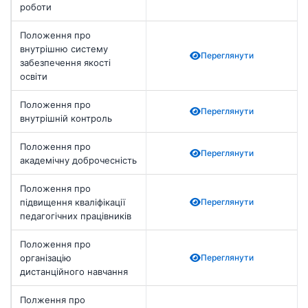
роботи
Положення про
внутрішню систему
Переглянути
забезпечення якості
освіти
Положення про
Переглянути
внутрішній контроль
Положення про
Переглянути
академічну доброчесність
Положення про
підвищення кваліфікації
Переглянути
педагогічних працівників
Положення про
організацію
Переглянути
дистанційного навчання
Полження про