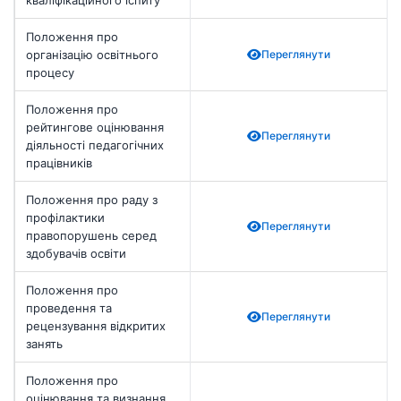
кваліфікаційного іспиту
Положення про
організацію освітнього
Переглянути
процесу
Положення про
рейтингове оцінювання
Переглянути
діяльності педагогічних
працівників
Положення про раду з
профілактики
Переглянути
правопорушень серед
здобувачів освіти
Положення про
проведення та
Переглянути
рецензування відкритих
занять
Положення про
оцінювання та визнання