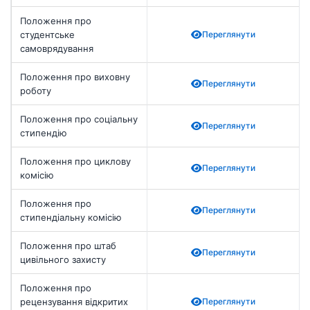
Положення про
студентське
Переглянути
самоврядування
Положення про виховну
Переглянути
роботу
Положення про соціальну
Переглянути
стипендію
Положення про циклову
Переглянути
комісію
Положення про
Переглянути
стипендіальну комісію
Положення про штаб
Переглянути
цивільного захисту
Положення про
рецензування відкритих
Переглянути