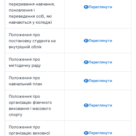
переривання навчання,
Переглянути
поновлення і
переведення осіб, які
навчаються у коледжі
Положення про
постановку студента на
Переглянути
внутрішній облік
Положення про
Переглянути
методичну раду
Положення про
Переглянути
навчальний план
Положення про
організацію фізичного
Переглянути
виховання і масового
спорту
Положення про
організацію виховної
Переглянути