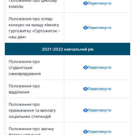
Положення про циклову
Переглянути
комісію
Положення про огляд-
конкурс на кращу кімнату
Переглянути
гуртожитку «Гуртожиток –
наш дім»
2021-2022 навчальний рік
Положення про
студентське
Переглянути
самоврядування
Положення про
Переглянути
відділення
Положення про
призначення та виплату
Переглянути
соціальних стипендій
Положення про заочну
Переглянути
форму навчання