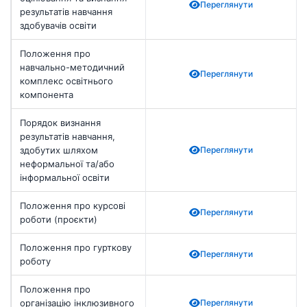
Переглянути
результатів навчання
здобувачів освіти
Положення про
навчально-методичний
Переглянути
комплекс освітнього
компонента
Порядок визнання
результатів навчання,
здобутих шляхом
Переглянути
неформальної та/або
інформальної освіти
Положення про курсові
Переглянути
роботи (проєкти)
Положення про гурткову
Переглянути
роботу
Положення про
організацію інклюзивного
Переглянути