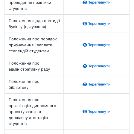
проведення практики
Переглянути
студентів
Положення щодо протидії
Переглянути
булінгу (цькування)
Положення про порядок
призначення і виплати
Переглянути
стипендій студентам
Положення про
Переглянути
адміністративну раду
Положення про
Переглянути
бібліотеку
Положення про
організацію дипломного
проектування та
Переглянути
державну атестацію
студентів