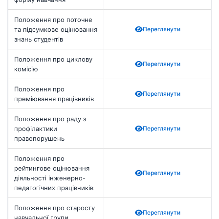
Положення про поточне
та підсумкове оцінювання
Переглянути
знань студентів
Положення про циклову
Переглянути
комісію
Положення про
Переглянути
преміювання працівників
Положення про раду з
профілактики
Переглянути
правопорушень
Положення про
рейтингове оцінювання
Переглянути
діяльності інженерно-
педагогічних працівників
Положення про старосту
Переглянути
навчальної групи