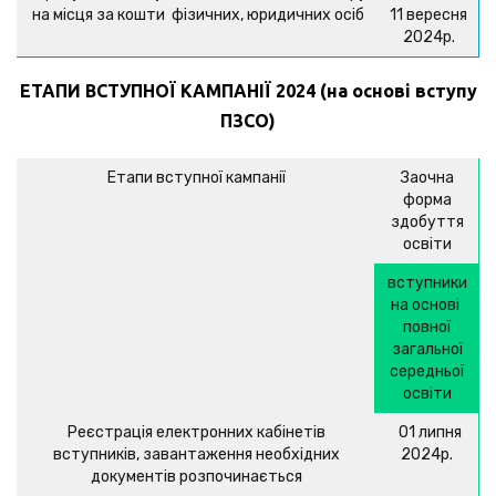
на місця за кошти фізичних, юридичних осіб
11 вересня
2024р.
ЕТАПИ ВСТУПНОЇ КАМПАНІЇ 2024
(на основі вступу
ПЗСО)
Етапи вступної кампанії
Заочна
форма
здобуття
освіти
вступники
на основі
повної
загальної
середньої
освіти
Реєстрація електронних кабінетів
01 липня
вступників, завантаження необхідних
2024р.
документів розпочинається