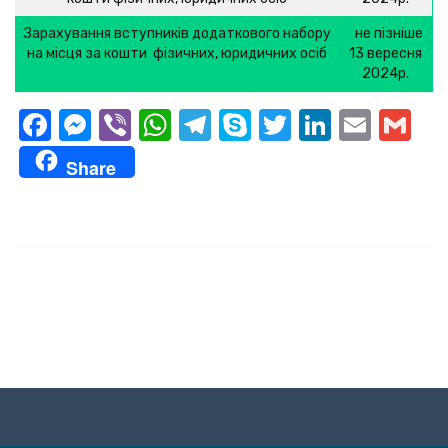
Зарахування вступників додаткового набору
не пізніше
на місця за кошти фізичних, юридичних осіб
13 вересня
2024р.
Facebook
Messenger
Viber
WhatsApp
Telegram
Skype
Twitter
LinkedI
Emai
Gm
Share