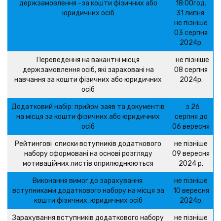
держзамовлення -за кошти фізичних або
18:00год.
юридичних осіб
31 липня
не пізніше
03 серпня
2024р.
Переведення на вакантні місця
не пізніше
держзамовлення осіб, які зараховані на
08 серпня
навчання за кошти фізичних або юридичних
2024р.
осіб
Додатковий набір: прийом заяв та документів
з 26
на місця за кошти фізичних або юридичних
серпня до
осіб
06 вересня
Рейтингові списки вступників додаткового
не пізніше
набору сформовані на основі розгляду
09 вересня
мотиваційних листів оприлюднюються
2024 р.
Виконання вимог до зарахування
не пізніше
вступниками додаткового набору на місця за
10 вересня
кошти фізичних, юридичних осіб
2024р.
Зарахування вступників додаткового набору
не пізніше