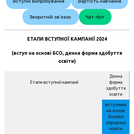
Вступні випробування
Вартість навчання
Зворотній зв’язок
Чат-бот
ЕТАПИ ВСТУПНОЇ КАМПАНІЇ 2024
(вступ на основі БСО, денна форма здобуття
освіти)
Денна
Етапи вступної кампанії
форма
здобуття
освіти
вступники
на основі
базової
середньої
освіти