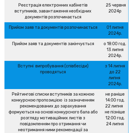
Реєстрація електронних кабінетів
25 червня
вступників, завантаження необхідних
2024р
документів розпочинається
Прийом заяв та документів розпочинається
01 липня
2024р.
Прийом заяв та документів закінчується
о 18:00 год.
13 липня
2024р.
Вступні випробування (співбесіди)
з 14 липня
проводяться
до 22
липня
2024р.
Рейтингові списки вступників за кожною
не раніше
конкурсною пропозицією із зазначенням
14:00 год.
рекомендованих до зарахування
22 липня
формуються на основі конкурсного бала або
не пізніше
розгляду мотиваційних листів з
12:00 год.
повідомленням про отримання чи
24 липня
неотримання ними рекомендації за