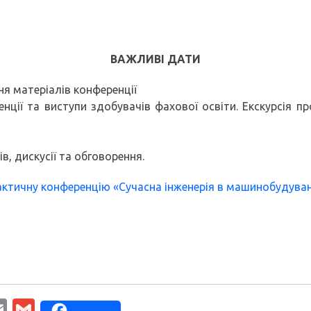
ВАЖЛИВІ ДАТИ
ня матеріалів конференції
енції та виступи здобувачів фахової освіти. Екскурсія
в, дискусії та обговорення.
актичну конференцію «Сучасна інженерія в машинобудуван
ter
inkedIn
Email
Gmail