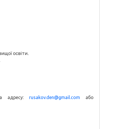
вищої освіти.
.
на адресу:
rusakov.den@gmail.com
або