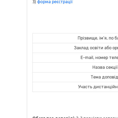
3)
форма реєстрації
Прізвище, ім’я, по б
Заклад освіти або ор
E-mаil, номер те
Назва секції
Тема доповід
Участь дистанційн