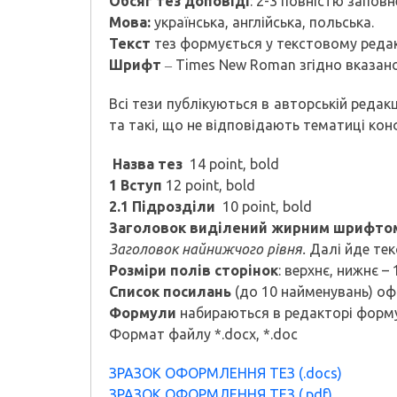
Обсяг тез доповіді
: 2-3 повністю заповн
Мова:
українська, англійська, польська.
Текст
тез формується у текстовому редак
Шрифт
‒ Times New Roman згідно вказано
Всі тези публікуються в авторській реда
та такі, що не відповідають тематиці кон
Назва тез
14 point, bold
1 Вступ
12 point, bold
2.1 Підрозділи
10 point, bold
Заголовок виділений жирним шрифто
Заголовок найнижчого рівня.
Далі йде текс
Розміри полів сторінок
: верхнє, нижнє – 
Список посилань
(до 10 найменувань) оф
Формули
набираються в редакторі форму
Формат файлу *.docx, *.doc
ЗРАЗОК ОФОРМЛЕННЯ ТЕЗ (.docs)
ЗРАЗОК ОФОРМЛЕННЯ ТЕЗ (.pdf)