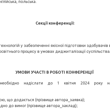
нглійська, польська.
Секції конференції:
хнологій у забезпеченні якісної підготовки здобувачів 
світнього процесу в умовах диджиталізації суспільства
УМОВИ УЧАСТІ В РОБОТІ КОНФЕРЕНЦІЇ
 необхідно надіслати до 1 квітня 2024 року 
мою, що додається (прізвище автора_заявка);
ідно до вимог (прізвище автора_заклад);