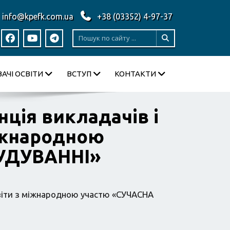
info@kpefk.com.ua
+38 (03352) 4-97-37
АЧІ ОСВІТИ
ВСТУП
КОНТАКТИ
ція викладачів і
міжнародною
УДУВАННІ»
світи з міжнародною участю «СУЧАСНА