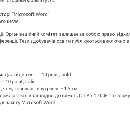
ені сторінки формату А5.
торі “Microsoft Word”
го кегля.
кції. Організаційний комітет залишає за собою право відх
ференції. Тези здобувачів освіти публікуються виключно в 
м.
Далі йде текст. 10 point, bold
т 10 point, italic
1,5 см; зовнішнє, внутрішнє – 1,5 см.
ормлюється відповідно до вимог ДСТУ 7.1:2006 та формує
л пакету Microsoft Word.