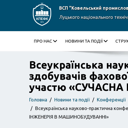
ВСП "Ковельський промисло
Луцького національного техніч
ПРО НАС
НОВИНИ ТА ПОДІЇ
СТРУ
Всеукраїнська нау
здобувачів фахово
участю «СУЧАСНА
Головна
Новини та події
Конференції
Всеукраїнська науково-практична конфе
ІНЖЕНЕРІЯ В МАШИНОБУДУВАННІ»