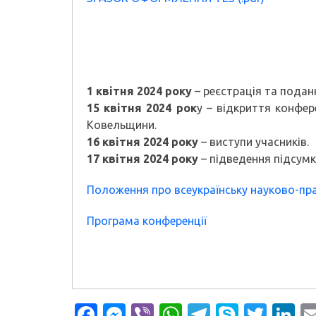
1 квітня 2024 року
– реєстрація та подан
15 квітня 2024 рок
у – відкриття конфер
Ковельщини.
16 квітня 2024 року
– виступи учасників.
17 квітня 2024 року
– підведення підсумкі
Положення про всеукраїнську науково-пр
Програма конференції
Facebook
Messenger
Viber
WhatsApp
Telegram
Skype
Twit
L