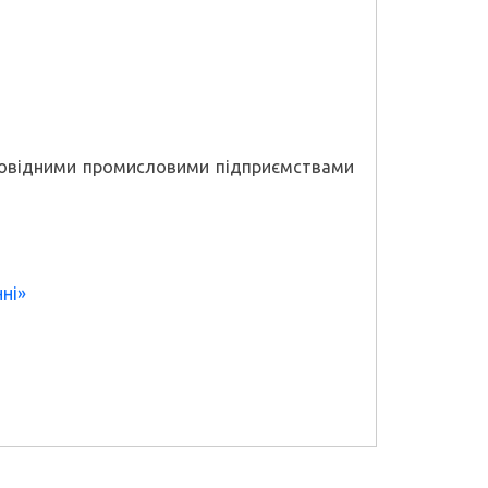
 провідними промисловими підприємствами
ні»