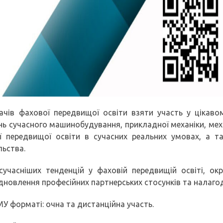
ачів фахової передвищої освіти взяти участь у цікаво
нь сучасного машинобудування, прикладної механіки, мех
ї передвищої освіти в сучасних реальних умовах, а та
льства.
учасніших тенденцій у фаховій передвищій освіті, окрі
новлення професійних партнерських стосунків та налагод
 форматі: очна та дистанційна участь.