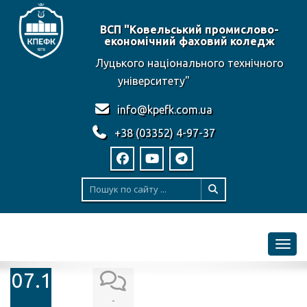
ВСП "Ковельський промислово-
економічний фаховий коледж
Луцького національного технічного
університету"
info@kpefk.com.ua
+38 (03352) 4-97-37
Toggl
07.11.2018
-