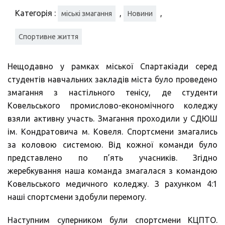
Категорія :
,
,
міські змагання
Новини
Спортивне життя
Нещодавно у рамках міської Спартакіади серед
студентів навчальних закладів міста було проведено
змагання з настільного тенісу, де студенти
Ковельського промислово-економічного коледжу
взяли активну участь. Змагання проходили у СДЮШ
ім. Кондратовича м. Ковеля. Спортсмени змагались
за коловою системою. Від кожної команди було
представлено по п’ять учасників. Згідно
жеребкування наша команда змагалася з командою
Ковельського медичного коледжу. З рахунком 4:1
наші спортсмени здобули перемогу.
Наступним суперником були спортсмени КЦПТО.