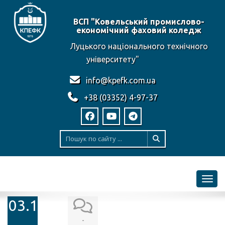
ВСП "Ковельський промислово-
економічний фаховий коледж
Луцького національного технічного
університету"
info@kpefk.com.ua
+38 (03352) 4-97-37
Toggl
03.10.2018
-