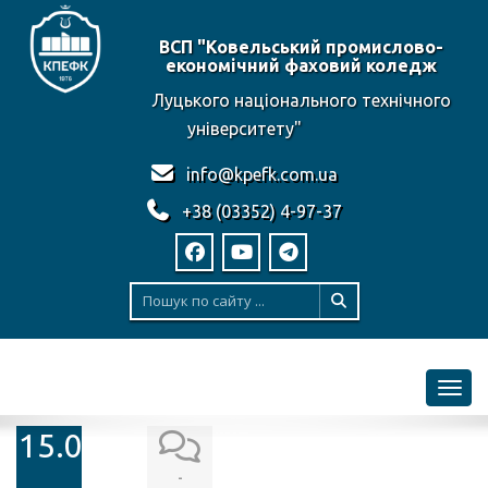
ВСП "Ковельський промислово-
економічний фаховий коледж
Луцького національного технічного
університету"
info@kpefk.com.ua
+38 (03352) 4-97-37
Toggl
15.04.2019
-