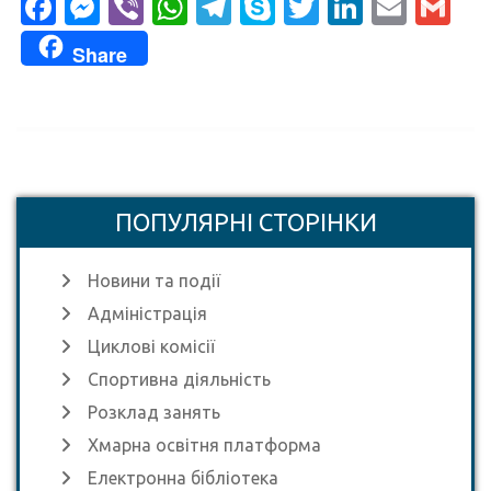
Facebook
Messenger
Viber
WhatsApp
Telegram
Skype
Twitter
LinkedI
Emai
Gm
Share
ПОПУЛЯРНІ СТОРІНКИ
Новини та події
Адміністрація
Циклові комісії
Спортивна діяльність
Розклад занять
Хмарна освітня платформа
Електронна бібліотека