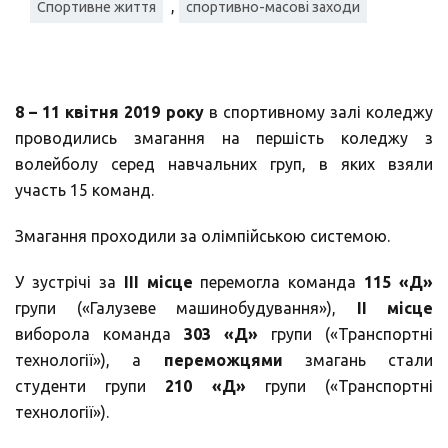
,
Спортивне життя
спортивно-масові заходи
8 – 11
квітня 2019 року
в спортивному залі коледжу
проводились змагання на першість коледжу з
волейболу серед навчальних груп, в яких взяли
участь 15 команд.
Змагання проходили за олімпійською системою.
У зустрічі за
ІІІ місце
перемогла команда
115 «Д»
групи («Галузеве машинобудування»),
ІІ місце
виборола команда
303 «Д»
групи («Транспортні
технології»), а
переможцями
змагань стали
студенти групи
210 «Д»
групи («Транспортні
технології»).