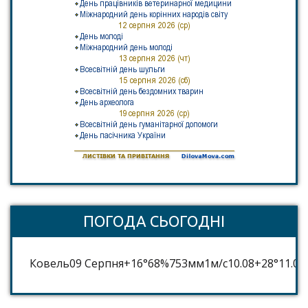
ПОГОДА СЬОГОДНІ
Ковель
09 Серпня
+16°
68
%
753
мм
1
м/c
10.08
+28°
11.08