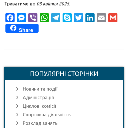
Триватиме до
03 квітня 2025.
Facebook
Messenger
Viber
WhatsApp
Telegram
Skype
Twitter
LinkedI
Emai
Gm
Share
ПОПУЛЯРНІ СТОРІНКИ
Новини та події
Адміністрація
Циклові комісії
Спортивна діяльність
Розклад занять