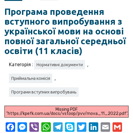
Програма проведення
вступного випробування з
української мови на основі
повної загальної середньої
освіти (11 класів)
Категорія :
,
Нормативні документи
,
Приймальна комісія
Програми вступних випробувань
Missing PDF
"https://kpefk.com.ua/docs/vstoop/pvv/mova_11_2022.pdf".
Facebook
Messenger
Viber
WhatsApp
Telegram
Skype
Twitter
LinkedI
Emai
Gm