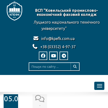
ВСП "Ковельський промислово-
економічний фаховий коледж
Луцького національного технічного
університету"
info@kpefk.com.ua
+38 (03352) 4-97-37
Toggl
05.02.2021
-