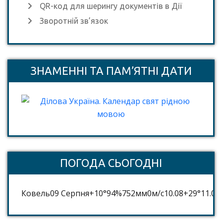
QR-код для шерингу документів в Дії
Зворотній зв’язок
ЗНАМЕННІ ТА ПАМ’ЯТНІ ДАТИ
ПОГОДА СЬОГОДНІ
Ковель
09 Серпня
+10°
94
%
752
мм
0
м/c
10.08
+29°
11.08