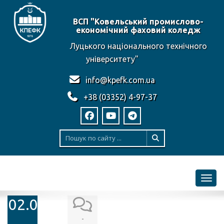
ВСП "Ковельський промислово-
економічний фаховий коледж
Луцького національного технічного
університету"
info@kpefk.com.ua
+38 (03352) 4-97-37
Toggl
02.03.2021
-