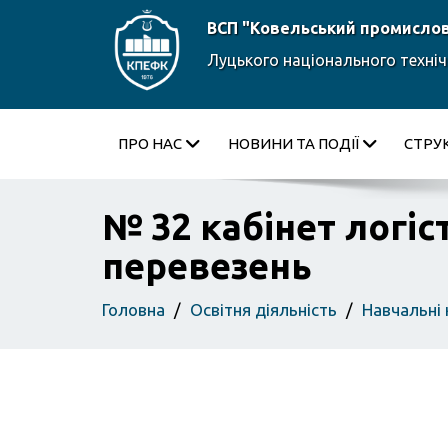
ВСП "Ковельський промисло
Луцького національного техніч
ПРО НАС
НОВИНИ ТА ПОДІЇ
СТРУ
№ 32 кабінет логіс
перевезень
Головна
Освітня діяльність
Навчальні 