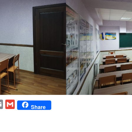
ter
inkedIn
Email
Gmail
Share