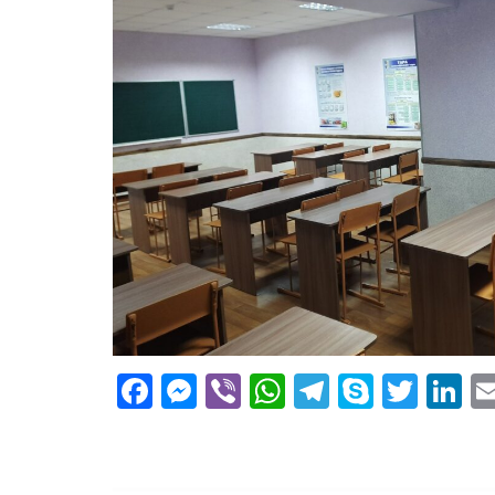
Facebook
Messenger
Viber
WhatsApp
Telegram
Skype
Twit
L