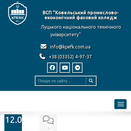
ВСП "Ковельський промислово-
економічний фаховий коледж
Луцького національного технічного
університету"
info@kpefk.com.ua
+38 (03352) 4-97-37
Toggl
12.06.2025
-