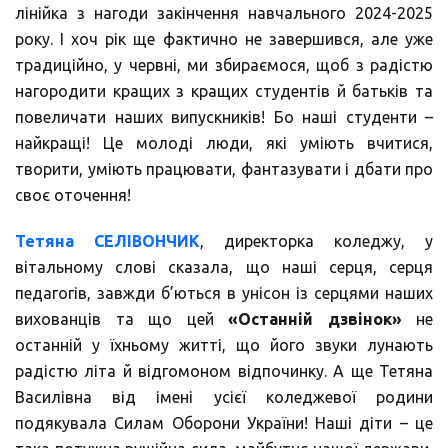
лінійка з нагоди закінчення навчального 2024-2025
року. І хоч рік ще фактично не завершився, але уже
традиційно, у червні, ми збираємося, щоб з радістю
нагородити кращих з кращих студентів й батьків та
повеличати наших випускників! Бо наші студенти –
найкращі! Це молоді люди, які уміють вчитися,
творити, уміють працювати, фантазувати і дбати про
своє оточення!
Тетяна СЕЛІВОНЧИК
, директорка коледжу, у
вітальному слові сказала, що наші серця, серця
педагогів, завжди б’ються в унісон із серцями наших
вихованців та що цей
«Останній дзвінок»
не
останній у їхньому житті, що його звуки лунають
радістю літа й відгомоном відпочинку. А ще Тетяна
Василівна від імені усієї коледжевої родини
подякувала Силам Оборони України! Наші діти – це