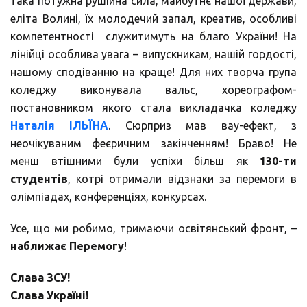
така потужна рушійна сила, майбутнє нашої держави,
еліта Волині, їх молодечий запал, креатив, особливі
компетентності служитимуть на благо України! На
лінійці особлива увага – випускникам, нашій гордості,
нашому сподіванню на краще! Для них творча група
коледжу виконувала вальс, хореографом-
постановником якого стала викладачка коледжу
Наталія ІЛЬЇНА
. Сюрприз мав вау-ефект, з
неочікуваним феєричним закінченням! Браво! Не
менш втішними були успіхи більш як
130-ти
студентів
, котрі отримали відзнаки за перемоги в
олімпіадах, конференціях, конкурсах.
Усе, що ми робимо, тримаючи освітянський фронт, –
наближає Перемогу
!
Слава ЗСУ!
Слава Україні!