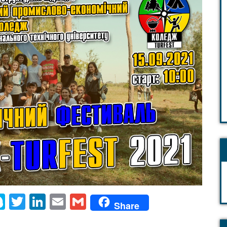
r
tsApp
elegram
Skype
Twitter
LinkedIn
Email
Gmail
Share