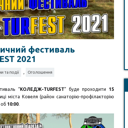
тичний фестиваль
ST 2021
,
и та події
Оголошення
тиваль “
КОЛЕДЖ-TURFEST
” буде проходити
15
ці міста Ковеля (район санаторію-профілакторію
 об
10:00
.