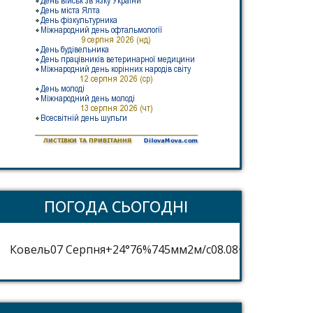
ПОГОДА СЬОГОДНІ
Ковель
07 Серпня
+24°
76
%
745
мм
2
м/c
08.08
+25°
09.08
+25