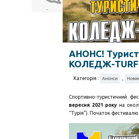
-
АНОНС! Турис
КОЛЕДЖ-TURFE
Категорія :
,
Анонси
Новин
Спортивно-туристичний фес
вересня 2021 року
на околи
“Турія”). Початок фестивалю