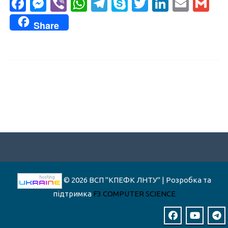
Facebook
Messenger
Viber
WhatsApp
Telegram
Skype
Twitter
LinkedI
Emai
Gm
Share
© 2026 ВСП "КПЕФК ЛНТУ" | Розробка та
підтримка
F3 COMPUTER SCIENCE